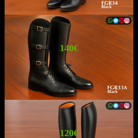
140€
120€