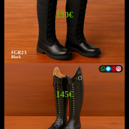
130€
145€