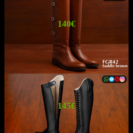
140€
145€