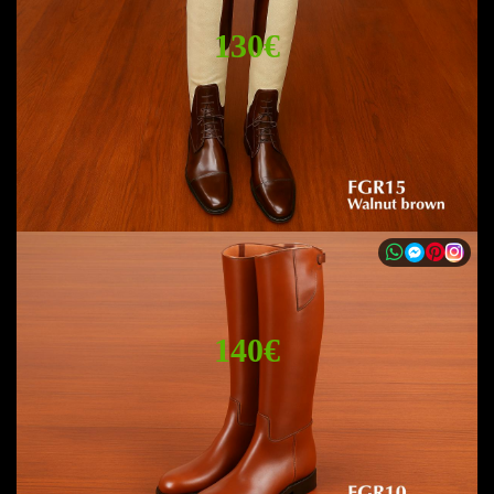
130€
140€