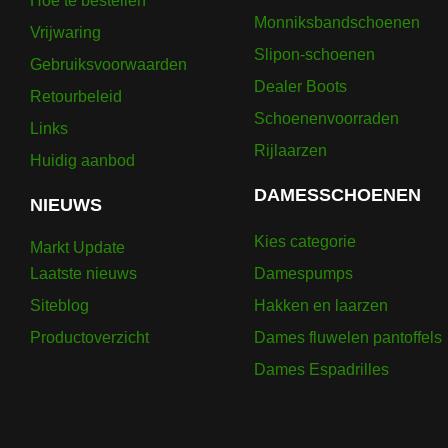
Hoe te bestellen
Monniksbandschoenen
Vrijwaring
Slipon-schoenen
Gebruiksvoorwaarden
Dealer Boots
Retourbeleid
Schoenenvoorraden
Links
Rijlaarzen
Huidig ​​aanbod
DAMESSCHOENEN
NIEUWS
Kies categorie
Markt Update
Laatste nieuws
Damespumps
Siteblog
Hakken en laarzen
Productoverzicht
Dames fluwelen pantoffels
Dames Espadrilles