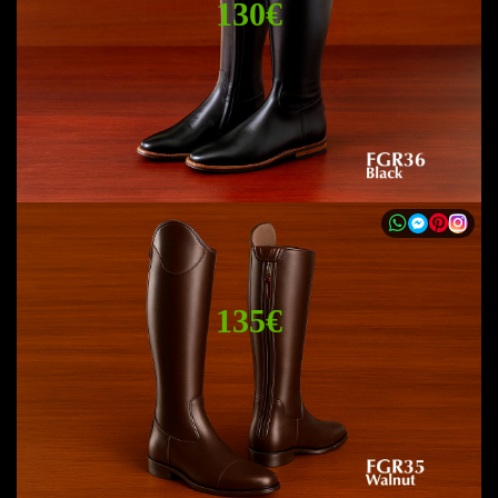
130€
135€