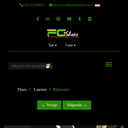
153-6186855
fgshoes@fgfootwear.com
Taal
Land
Schakel nav
Thuis
Laarzen
Rijlaarzen
← Vorige
Volgende →