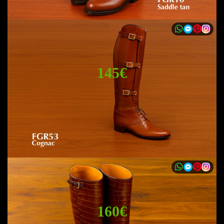
145€
160€