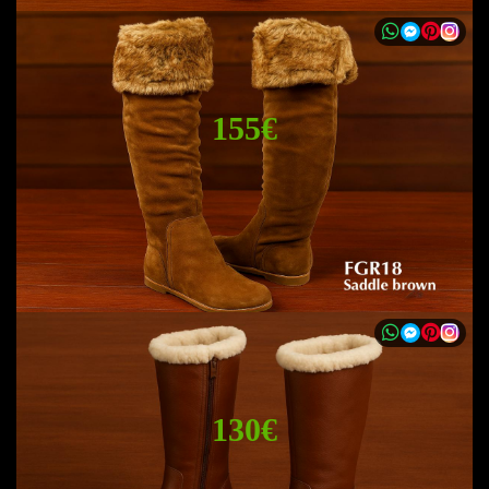
155€
130€