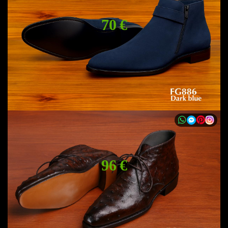
70 €
96 €