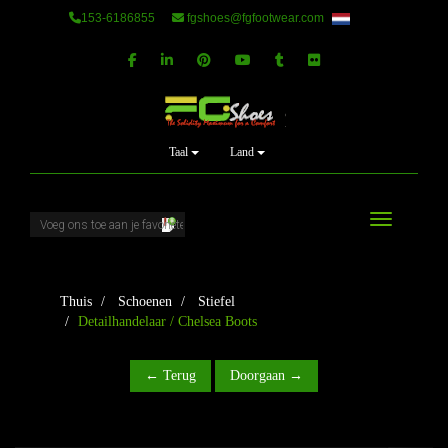
153-6186855
fgshoes@fgfootwear.com
Taal
Land
Schakel nav
Thuis
Schoenen
Stiefel
Detailhandelaar / Chelsea Boots
← Terug
Doorgaan →