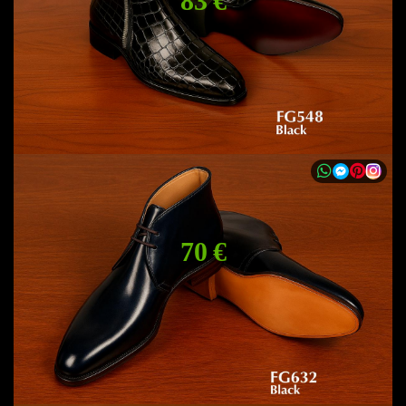
83 €
70 €