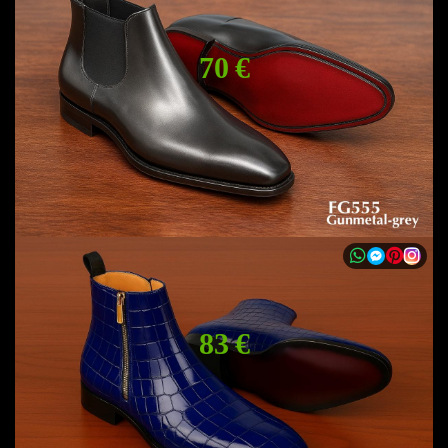
70 €
83 €